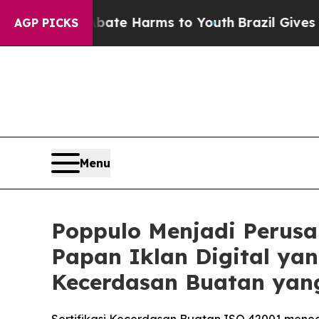
nd to Abate Harms to Youth
Brazil Gives Parents
AGP PICKS
Menu
Poppulo Menjadi Perus
Papan Iklan Digital yan
Kecerdasan Buatan yan
Sertifikasi Kecerdasan Buatan ISO 42001 meneg