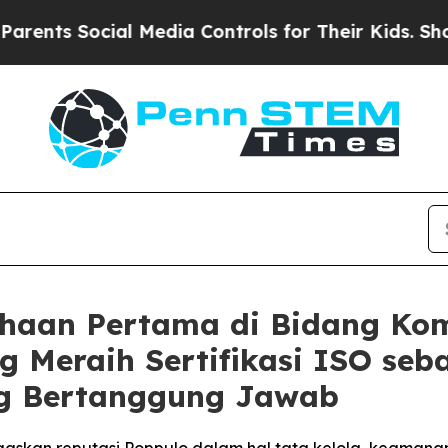
 Social Media Controls for Their Kids. Should the
ahaan Pertama di Bidang Ko
g Meraih Sertifikasi ISO seb
g Bertanggung Jawab
askan reputasi Poppulo dalam hal tata kelola, keamanan