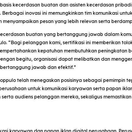
erbasis kecerdasan buatan dan asisten kecerdasan pribad
aik. Berbagai inovasi ini memungkinkan tim komunikasi un
n menyampaikan pesan yang lebih relevan serta berdampa
k kecerdasan buatan yang bertanggung jawab dalam komun
o. “Bagi pelanggan kami, sertifikasi ini memberikan tolok
“Mempertahankan kepatuhan membutuhkan peningkatan be
. Dengan begitu, organisasi dapat melibatkan dan meng
bertanggung jawab dan efektif.”
, Poppulo telah menegaskan posisinya sebagai pemimpin
 perusahaan untuk komunikasi karyawan serta papan iklan
serta audiens pelanggan mereka, sekaligus memastikan
si karyawan dan papan iklan digital perusahaan. Perus