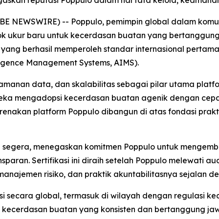
BE NEWSWIRE) -- Poppulo, pemimpin global dalam komunik
ukur baru untuk kecerdasan buatan yang bertanggung ja
yang berhasil memperoleh standar internasional pertama 
ligence Management Systems, AIMS).
amanan data, dan skalabilitas sebagai pilar utama platfo
ka mengadopsi kecerdasan buatan agenik dengan cepat
arenakan platform Poppulo dibangun di atas fondasi pra
rlaku segera, menegaskan komitmen Poppulo untuk meng
ran. Sertifikasi ini diraih setelah Poppulo melewati audi
najemen risiko, dan praktik akuntabilitasnya sejalan deng
i secara global, termasuk di wilayah dengan regulasi ke
lola kecerdasan buatan yang konsisten dan bertanggung j