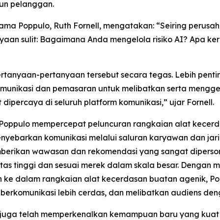
un pelanggan.
a Poppulo, Ruth Fornell, mengatakan: “Seiring perusahaa
yaan sulit: Bagaimana Anda mengelola risiko AI? Apa ke
rtanyaan-pertanyaan tersebut secara tegas. Lebih penting 
omunikasi dan pemasaran untuk melibatkan serta mengg
percaya di seluruh platform komunikasi,” ujar Fornell.
1, Poppulo mempercepat peluncuran rangkaian alat kecer
ebarkan komunikasi melalui saluran karyawan dan jarin
erikan wawasan dan rekomendasi yang sangat dipersona
itas tinggi dan sesuai merek dalam skala besar. Dengan
kan ke dalam rangkaian alat kecerdasan buatan agenik,
erkomunikasi lebih cerdas, dan melibatkan audiens dengan 
juga telah memperkenalkan kemampuan baru yang kuat d