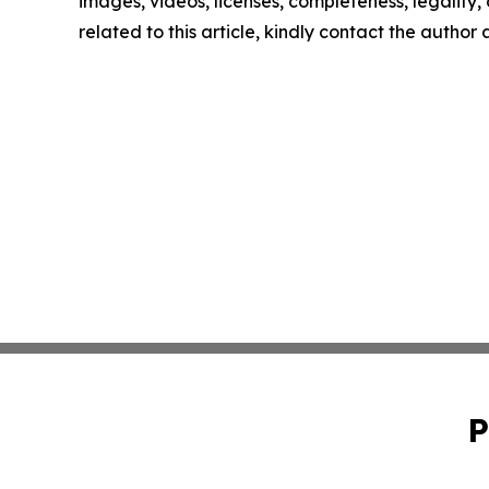
images, videos, licenses, completeness, legality, o
related to this article, kindly contact the author
P