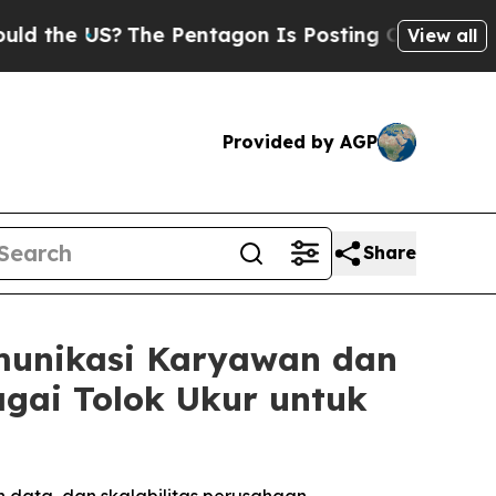
 US?
The Pentagon Is Posting Cryptic Biblical Me
View all
Provided by AGP
Share
munikasi Karyawan dan
agai Tolok Ukur untuk
 data, dan skalabilitas perusahaan