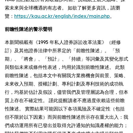
索未來與全球機遇的有志者。 如欲了解更多資訊，請瀏
覽：
https://kau.ac.kr/english/index/main.php
。
前瞻性陳述的警示聲明
本新聞稿載有《1995 年私人證券訴訟改革法案》（經修
訂）及其他證券法律中所界定的「前瞻性陳述」。 「預
期」、「將會」、「預計」、「持續」等詞彙及其變化形式
與類似未來或條件性表述，均用於識別前瞻性陳述。 此類
前瞻性陳述，包括本文中有關我方業務機會與前景、策略、
未來收入預期、授權計劃、專利計劃及專利技術的成功執
行，均基於估計及假設，儘管我們及管理層認為合理，但本
質上存在不確定性。 謹此提醒讀者不應過度依賴這些前瞻
性陳述。 實際結果可能因以下各項風險及不確定性（包括
但不限於以下因素）而與前瞻性陳述所示存在重大出入：我
們成功運用所有已發出並取得允許通知的知識產權的能力；