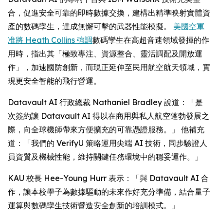
合，促進安全可靠的即時數據交換，建構出精準映射實體資
產的數碼孿生，達成無懈可擊的武器性能模擬。
美國空軍
准將 Heath Collins 強調
數碼孿生在高超音速領域發揮的作
用時，指出其「極致專注、資源整合、靈活調配及開放運
作」，加速國防創新，而現正延伸至民用航空航天領域，實
現更安全智能的飛行營運。
Datavault AI 行政總裁 Nathaniel Bradley 說道：「是
次簽約讓 Datavault AI 得以在商用與私人航空蓬勃發展之
際，向全球機師帶來方便擴充的可靠憑證服務。」 他補充
道：「我們的 VerifyU 策略運用尖端 AI 技術，同步驗證人
員資質及機械性能，維持關鍵任務環境中的穩妥運作。」
KAU 校長 Hee-Young Hurr 表示：「與 Datavault AI 合
作，讓本校學子為數據驅動的未來作好充分準備，結合量子
運算與數碼孿生技術營造安全創新的培訓模式。」