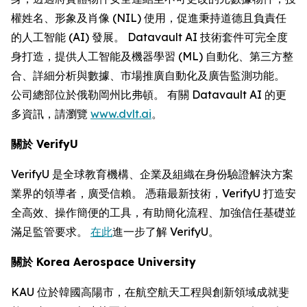
權姓名、形象及肖像 (NIL) 使用，促進秉持道德且負責任
的人工智能 (AI) 發展。 Datavault AI 技術套件可完全度
身打造，提供人工智能及機器學習 (ML) 自動化、第三方整
合、詳細分析與數據、市場推廣自動化及廣告監測功能。
公司總部位於俄勒岡州比弗頓。 有關 Datavault AI 的更
多資訊，請瀏覽
www.dvlt.ai
。
關於
VerifyU
VerifyU 是全球教育機構、企業及組織在身份驗證解決方案
業界的領導者，廣受信賴。 憑藉最新技術，VerifyU 打造安
全高效、操作簡便的工具，有助簡化流程、加強信任基礎並
滿足監管要求。
在此
進一步了解 VerifyU。
關於
Korea Aerospace University
KAU 位於韓國高陽市，在航空航天工程與創新領域成就斐