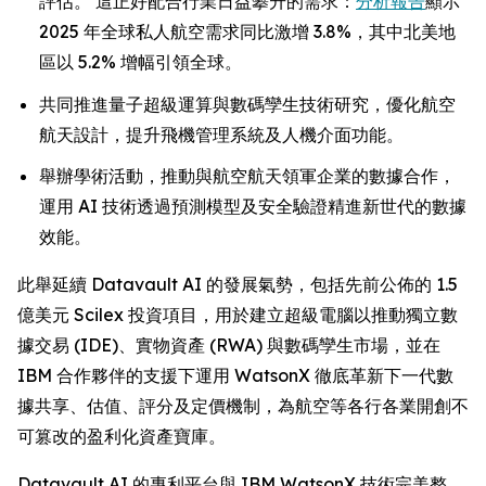
評估。 這正好配合行業日益攀升的需求：
分析報告
顯示
2025 年全球私人航空需求同比激增 3.8%，其中北美地
區以 5.2% 增幅引領全球。
共同推進量子超級運算與數碼孿生技術研究，優化航空
航天設計，提升飛機管理系統及人機介面功能。
舉辦學術活動，推動與航空航天領軍企業的數據合作，
運用 AI 技術透過預測模型及安全驗證精進新世代的數據
效能。
此舉延續 Datavault AI 的發展氣勢，包括先前公佈的 1.5
億美元 Scilex 投資項目，用於建立超級電腦以推動獨立數
據交易 (IDE)、實物資產 (RWA) 與數碼孿生市場，並在
IBM 合作夥伴的支援下運用 WatsonX 徹底革新下一代數
據共享、估值、評分及定價機制，為航空等各行各業開創不
可篡改的盈利化資產寶庫。
Datavault AI 的專利平台與 IBM WatsonX 技術完美整