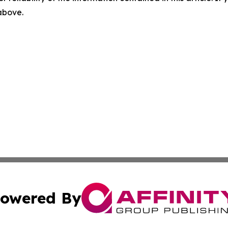
 above.
owered By